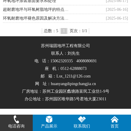
环氧地坪涂装基面要求和处理
[2025-06-17]
超耐磨地坪与环氧树脂地坪的特点…
[2025-06-16]
环氧耐磨地坪褪色原因及解决方法…
[2025-06-15]
总数：5
1
页次：1/1
苏州瑞固地坪工程有限公司
联系人：刘先生
电 话：15062320335 4008080691
座 机：0512-62888073
邮 箱：Lsx_1211@126.com
网 址：huanyangdipingchangjia.cn
厂房地址：苏州工业园区蠡塘路富民工业坊1-9号
办公地址：苏州园区唯华路5号君地大厦23011
电话咨询
产品展示
联系我们
首页